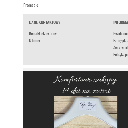
Promocje
DANE KONTAKTOWE
INFORMA
Kontakt i dane firmy
Regulamin
O firmie
Formy płat
Zwroty i r
Polityka p