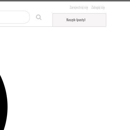
Zarejestruj się
Zaloguj się
Koszyk:
(pusty)