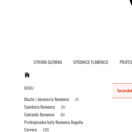
STRONA GŁÓWNA
SPÓDNICE FLAMENCO
PROFES
MENU
Ten produk
Bluzki i akcesoria flamenco
(1)
Spódnice flamenco
(5)
Sukienki flamenco
(0)
Profesjonalne buty flamenco Begoña
Cervera
(30)