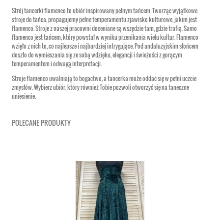
Strój tancerki flamenco to ubiór inspirowany pełnym tańcem. Tworząc wyjątkowe
stroje do tańca, propagujemy pełne temperamentu zjawisko kulturowe, jakim jest
flamenco. Stroje z naszej pracowni doceniane są wszędzie tam, gdzie trafią. Samo
flamenco jest tańcem, który powstał w wyniku przenikania wielu kultur. Flamenco
wzięło z nich to, co najlepsze i najbardziej intrygujące. Pod andaluzyjskim słońcem
doszło do wymieszania się ze sobą wdzięku, elegancji i świeżości z gorącym
temperamentem i odwagą interpretacji.
Stroje flamenco uwalniają to bogactwo, a tancerka może oddać się w pełni uczcie
zmysłów. Wybierz ubiór, który również Tobie pozwoli otworzyć się na taneczne
uniesienie.
POLECANE PRODUKTY