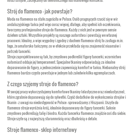
ilości strojów, zachęcamy do telefonicznego lub mailowego kontaktu.
Strój do flamenco – jak powstaje?
Moda na flamenco na stałe zagościła w Polsce. Osób pragnących rzucić się w wir
andaluzyjskiego tańca jest więc coraz więcej, dlatego, aby spełnić ich oczekiwania,
tworzymy profesjonalne stroje do flamenco. Każdy z nich jest w pewnym sensie
dziełem sztuki. Wszystkie projekty są naszego autorstwa i powstają we własnej
pracowni. Idealny, a więc wygodny i zgodny z duchem flamenco strój to zasługa m.in.
tego, że amatorsko tańczymy, co w efekcie przekłada się na znajomość niuansów i
potrzeb tancerki.
Stroje zaprojektowane są tak, by zmysłowo podkreślić figurę tancerki, wzornictwo
natomiast oddaje jej temperament. Specjalne tkaniny odpowiadają za idealne
dopasowanie do figury, a jednocześnie zapewniają komfort w tańcu. Niebanalny strój
flamenco bardzo często powstaje w jednym lub zaledwie kilku egzemplarzach.
Z czego szyjemy stroje do flamenco?
W swojej pracy wykorzystujemy komfortowe tkaniny (elastyczne oraz nieelastyczne),
które zgrabnie dopasowują się do sylwetki. Część dodatków do wykończenia strojów i
tkanin – z uwagi na niedostępność w Polsce – sprowadzamy z Hiszpanii. Uszyte do
flamenco stroje wyróżnia krój, idealnie dopasowany do figury tancerki. Suknie
zmysłowo podkreślają talię i biodra. Każda tancerka flamenco znajdzie coś dla siebie.
Stroje szyte są z najwyższą starannością oraz dbałością o detale.
Stroje flamenco – sklep internetowy